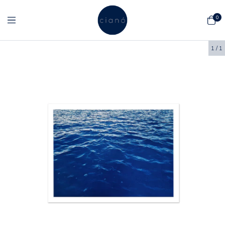
0
1
/
1